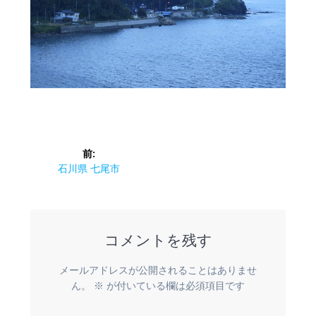
投
前:
稿
前
石川県 七尾市
の
ナ
投
稿:
ビ
コメントを残す
ゲ
メールアドレスが公開されることはありませ
ー
ん。
※
が付いている欄は必須項目です