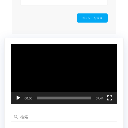
動
画
プ
レ
ー
ヤ
ー
00:00
07:44
検
索: