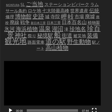
ご当地
ステーションビバーク
ラム
SL
MONTURA
伝統
世界遺産
ロケ地
七大陸最高峰
サール条約
史跡
岬
峠
博物館
廃墟
寺院
市場
城
修理
廃
戦争
日本百名山
廃線
植物園
校
日本三景
新日本三景
珍百
温泉
海浜植物
湖沼
氷河
珍地名
滝
景
船
神社
装備
秘境駅
街道
祭り
被災地
観光地
道の駅
野生動物
路面電車
駅ノ
高山植物
ート
動
画
プ
レ
ー
ヤ
ー
00:00
07:44