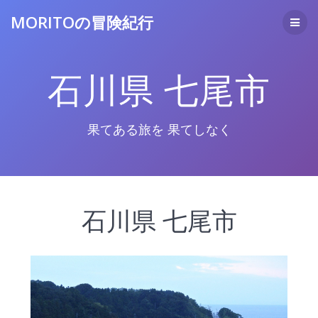
コ
MORITOの冒険紀行
ン
テ
ン
ツ
石川県 七尾市
へ
ス
キ
ッ
果てある旅を 果てしなく
プ
石川県 七尾市