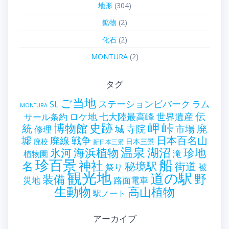
地形
(304)
鉱物
(2)
化石
(2)
MONTURA
(2)
タグ
ご当地
ステーションビバーク
ラム
SL
MONTURA
伝
世界遺産
ロケ地
七大陸最高峰
サール条約
史跡
岬
峠
博物館
統
廃
寺院
市場
城
修理
墟
戦争
日本百名山
廃線
廃校
日本三景
新日本三景
温泉
海浜植物
湖沼
氷河
珍地
滝
植物園
珍百景
船
神社
名
秘境駅
街道
祭り
被
観光地
道の駅
野
装備
災地
路面電車
生動物
高山植物
駅ノート
アーカイブ