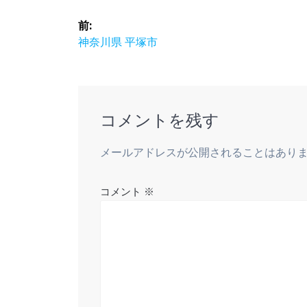
投
前:
稿
前
神奈川県 平塚市
の
ナ
投
稿:
ビ
コメントを残す
ゲ
メールアドレスが公開されることはあり
ー
コメント
※
シ
ョ
ン