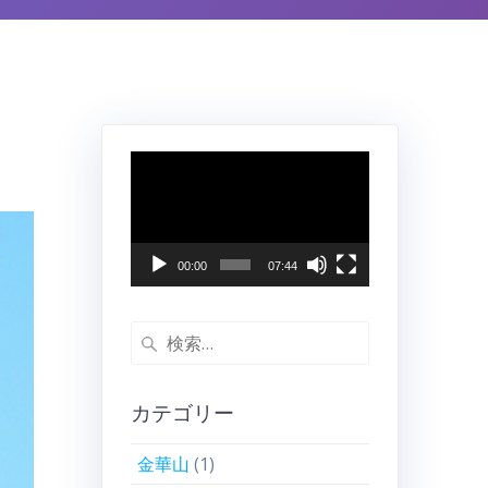
動
画
プ
レ
ー
00:00
07:44
ヤ
ー
検
索:
カテゴリー
金華山
(1)