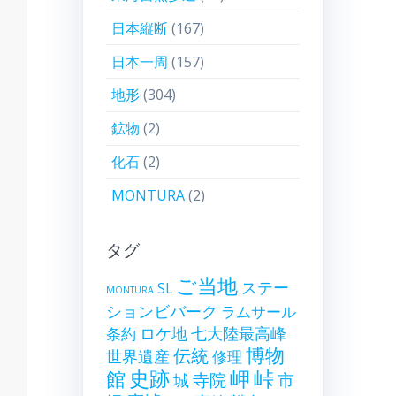
日本縦断
(167)
日本一周
(157)
地形
(304)
鉱物
(2)
化石
(2)
MONTURA
(2)
タグ
ご当地
ステー
SL
MONTURA
ションビバーク
ラムサール
ロケ地
七大陸最高峰
条約
博物
伝統
世界遺産
修理
史跡
岬
峠
館
寺院
市
城