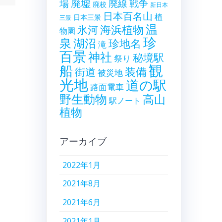
廃墟
戦争
場
廃線
廃校
新日本
日本百名山
植
日本三景
三景
温
海浜植物
氷河
物園
珍
泉
湖沼
珍地名
滝
百景
神社
秘境駅
祭り
観
船
装備
街道
被災地
光地
道の駅
路面電車
野生動物
高山
駅ノート
植物
アーカイブ
2022年1月
2021年8月
2021年6月
2021年1月