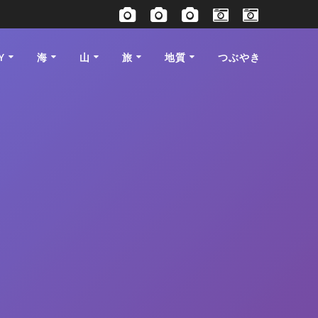
Y
海
山
旅
地質
つぶやき