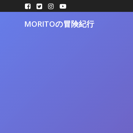
コ
ン
テ
MORITOの冒険紀行
ン
ツ
へ
ス
キ
ッ
プ