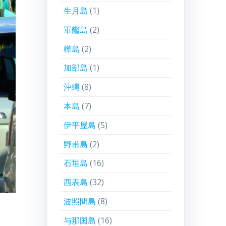
生月島
(1)
軍艦島
(2)
樺島
(2)
加部島
(1)
沖縄
(8)
本島
(7)
伊平屋島
(5)
野甫島
(2)
石垣島
(16)
西表島
(32)
波照間島
(8)
与那国島
(16)