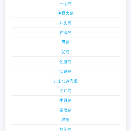
三宅島
伊豆大島
八丈島
神津島
母島
父島
佐渡島
淡路島
しまなみ海道
平戸島
生月島
軍艦島
樺島
加部島