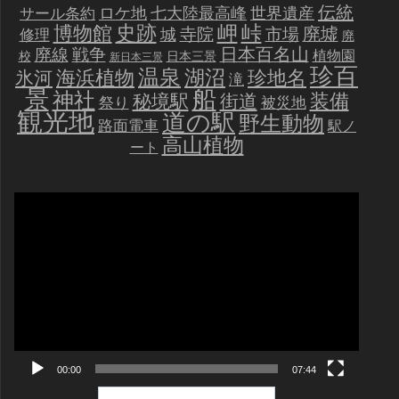
伝統
世界遺産
ロケ地
七大陸最高峰
サール条約
史跡
岬
峠
博物館
廃墟
寺院
市場
城
修理
廃
戦争
日本百名山
廃線
植物園
校
日本三景
新日本三景
珍百
温泉
海浜植物
湖沼
氷河
珍地名
滝
景
船
神社
装備
秘境駅
街道
祭り
被災地
観光地
道の駅
野生動物
路面電車
駅ノ
高山植物
ート
動
画
プ
レ
ー
ヤ
ー
00:00
07:44
検