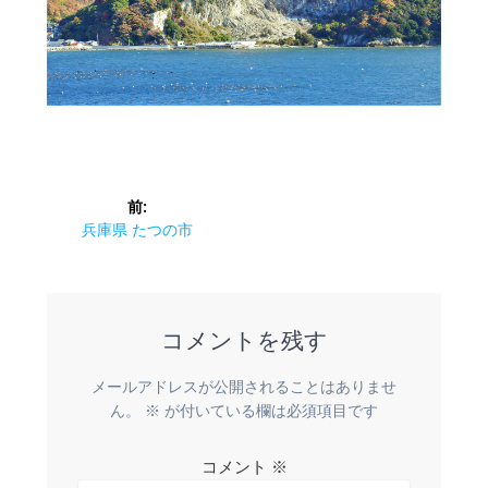
投
前:
稿
前
兵庫県 たつの市
の
ナ
投
稿:
ビ
コメントを残す
ゲ
メールアドレスが公開されることはありませ
ー
ん。
※
が付いている欄は必須項目です
シ
コメント
※