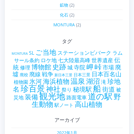
鉱物
(2)
化石
(2)
MONTURA
(2)
タグ
ご当地
ステーションビバーク
ラム
SL
MONTURA
伝
世界遺産
ロケ地
七大陸最高峰
サール条約
史跡
岬
峠
博物館
統
廃
寺院
市場
城
修理
墟
戦争
日本百名山
廃線
廃校
日本三景
新日本三景
温泉
海浜植物
湖沼
氷河
珍地
滝
植物園
珍百景
船
神社
名
秘境駅
街道
祭り
被
観光地
道の駅
野
装備
災地
路面電車
生動物
高山植物
駅ノート
アーカイブ
2022年1月