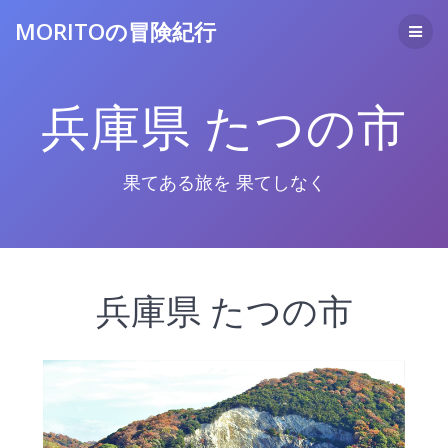
コ
MORITOの冒険紀行
ン
テ
ン
ツ
兵庫県 たつの市
へ
ス
キ
ッ
果てある旅を 果てしなく
プ
兵庫県 たつの市